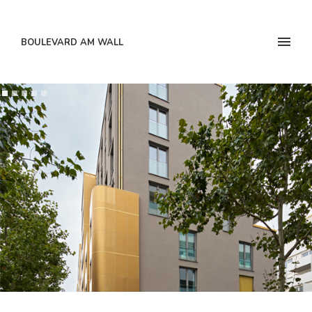
BOULEVARD AM WALL
Slide 2 of 5.